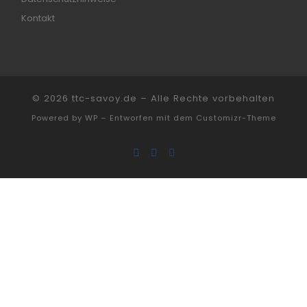
Kontakt
© 2026
ttc-savoy.de
– Alle Rechte vorbehalten
Powered by
WP
– Entworfen mit dem
Customizr-Theme