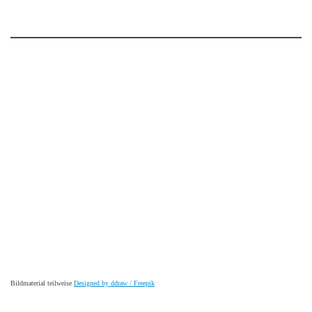
Bildmaterial teilweise
Designed by ddraw / Freepik