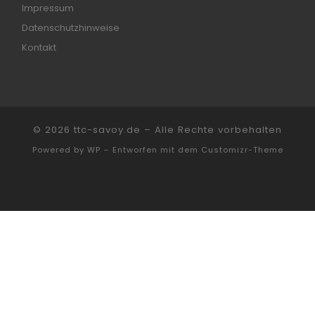
Impressum
Datenschutzhinweise
Kontakt
© 2026
ttc-savoy.de
– Alle Rechte vorbehalten
Powered by
WP
– Entworfen mit dem
Customizr-Theme