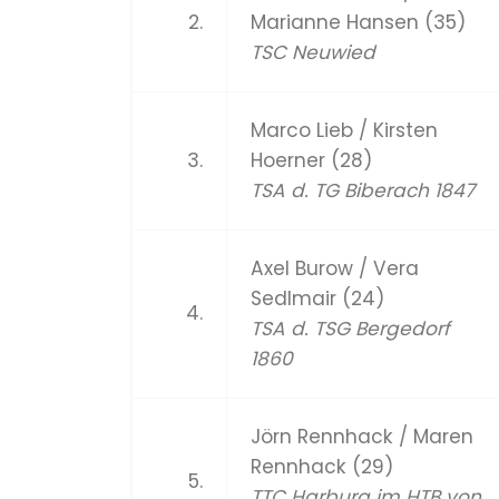
2.
Marianne Hansen (35)
TSC Neuwied
Marco Lieb / Kirsten
3.
Hoerner (28)
TSA d. TG Biberach 1847
Axel Burow / Vera
Sedlmair (24)
4.
TSA d. TSG Bergedorf
1860
Jörn Rennhack / Maren
Rennhack (29)
5.
TTC Harburg im HTB von