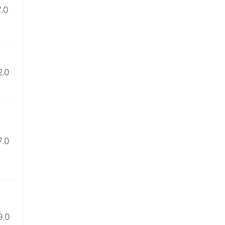
7.0
2.0
7.0
9.0