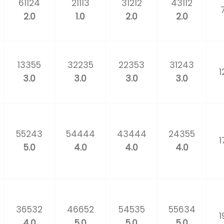
61124
21113
31212
43112
2.0
1.0
2.0
2.0
13355
32235
22353
31243
1
3.0
3.0
3.0
3.0
55243
54444
43444
24355
1
5.0
4.0
4.0
4.0
36532
46652
54535
55634
1
4.0
5.0
5.0
5.0