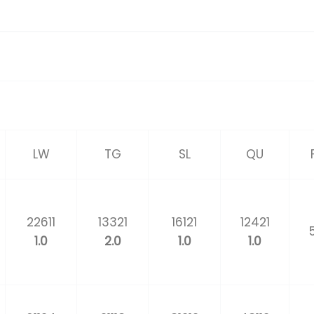
LW
TG
SL
QU
22611
13321
16121
12421
1.0
2.0
1.0
1.0