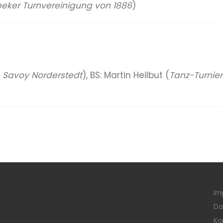
rbeker Turnvereinigung von 1886
)
b Savoy Norderstedt
), BS: Martin Heilbut (
Tanz-Turnier
Im
Da
Ko