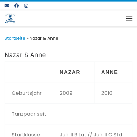
Zum Inhalt springen
Me
Startseite
»
Nazar & Anne
Nazar & Anne
NAZAR
ANNE
Geburtsjahr
2009
2010
Tanzpaar seit
Startklasse
Jun. II B Lat // Jun. II C Std