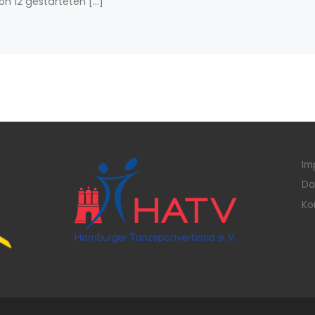
von 12 gestarteten […]
Im
Da
Ko