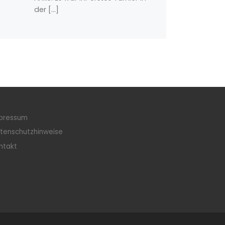
der […]
pressum
tenschutzhinweise
ntakt