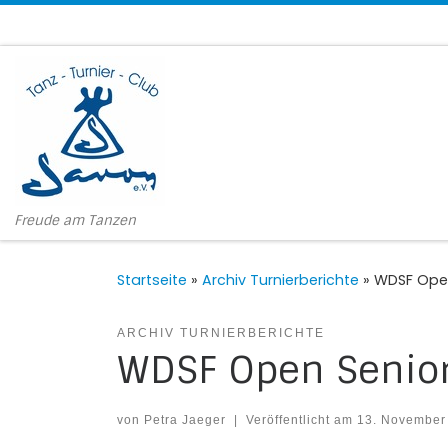
Zum Inhalt springen
Freude am Tanzen
Startseite
»
Archiv Turnierberichte
»
WDSF Open 
ARCHIV TURNIERBERICHTE
WDSF Open Senior 
von
Petra Jaeger
|
Veröffentlicht am
13. November